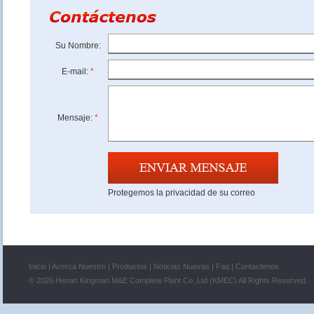
Su Nombre:
E-mail:
*
Mensaje:
*
Protegemos la privacidad de su correo
Inicio
|
Acerca Nuestro
|
Productos
|
Noticias Nuevas
|
Faq
|
Contactenos
©
2026 Henan Kingman M&E Complete Plant Co.,Ltd (KMEC) All Rights Reserved.